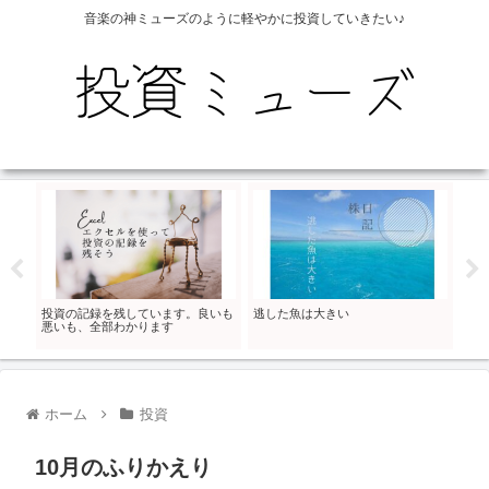
音楽の神ミューズのように軽やかに投資していきたい♪
です
投資の記録を残しています。良いも
逃した魚は大きい
子ど
悪いも、全部わかります
いま
ホーム
投資
10月のふりかえり