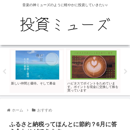
音楽の神ミューズのように軽やかに投資していきたい♪
新しい仲間と優待。そして募金
ハピタスでポイントをためていま
75
す。ポイントを現金に交換して株を
した
買っています
って
ホーム
おすすめ
ふるさと納税ってほんとに節約？6月に答