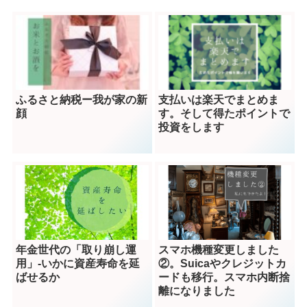
ふるさと納税ー我が家の新
支払いは楽天でまとめま
顔
す。そして得たポイントで
投資をします
年金世代の「取り崩し運
スマホ機種変更しました
用」-いかに資産寿命を延
②。Suicaやクレジットカ
ばせるか
ードも移行。スマホ内断捨
離になりました