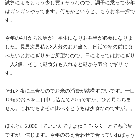
試算によるともう少し買えそうなので、調子に乗って今年
はガンガンやってます。何をかというと、もうお米一択で
す。
今年の4月から次男が中学生になりお弁当が必要になりま
した。長男次男私と3人分のお弁当と、部活や塾の前に食
べたいとおにぎりをご所望なので、日によってはおにぎり
一人2個、そして朝食分も入れると朝から五合でギリで
す。
それと夜に三合なのでお米の消費が結構すごいです。一口
10㎏のお米を二口申し込んで20㎏ですが、ひと月もちま
せん。これでもよそに比べるとうちは少食なのですが。。
ほんとに2,000円でいいんですよね？？🤣🤣 とても心配
ですが、信じます。今年の答え合わせで合っていればもう