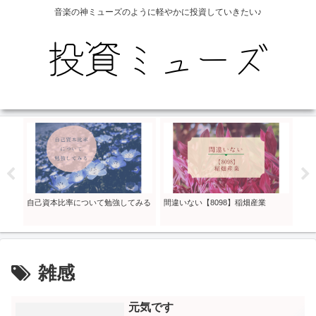
音楽の神ミューズのように軽やかに投資していきたい♪
。逃
自己資本比率について勉強してみる
間違いない【8098】稲畑産業
本の
にで
にで
雑感
元気です